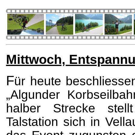
Mittwoch, Entspannu
F
ür heute beschliessen
„Algunder Korbseilba
halber Strecke stel
Talstation sich in Vell