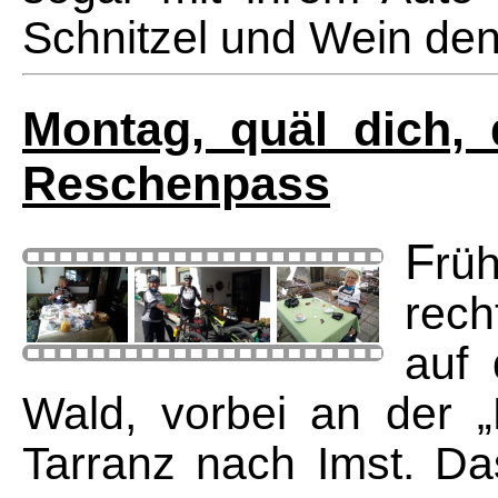
Schnitzel und Wein de
Montag, quäl dich,
Reschenpass
F
rü
rech
auf
Wald, vorbei an der „
Tarranz nach Imst. Das