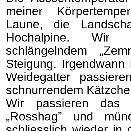
meiner Körpertemper
Laune, die Landscha
Hochalpine. Wir 
schlängelndem „Zem
Steigung. Irgendwann 
Weidegatter passier
schnurrendem Kätzchen
Wir passieren das b
„Rosshag” und münd
schliesslich wieder in d