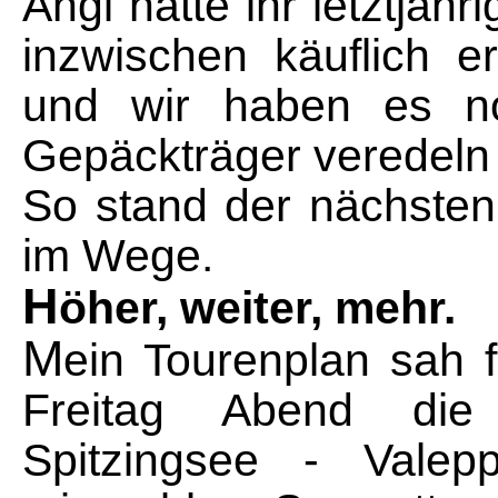
Angi hatte ihr letztjäh
inzwischen käuflich 
und wir haben es no
Gepäckträger veredeln
So stand der nächsten
im Wege.
H
öher, weiter, mehr.
M
ein Tourenplan sah 
Freitag Abend die
Spitzingsee - Valepp