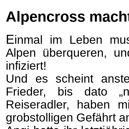
Alpencross macht
E
inmal im Leben mu
Alpen überqueren, u
infiziert!
Und es scheint anst
Frieder, bis dato 
Reiseradler, haben m
grobstolligen Gefährt a